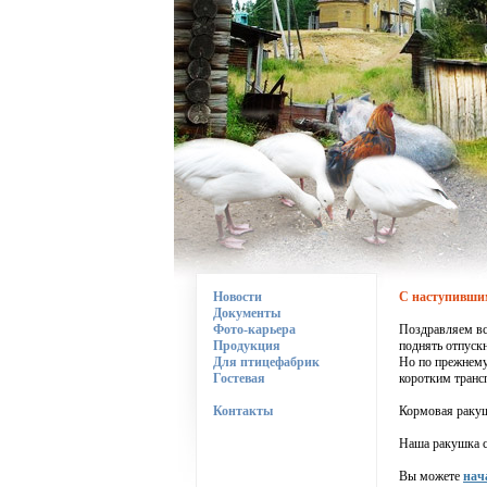
Новости
С наступившим
Документы
Фото-карьера
Поздравляем вс
Продукция
поднять отпуск
Для птицефабрик
Но по прежнему
Гостевая
коротким транс
Контакты
Кормовая ракуш
Наша ракушка су
Вы можете
нач