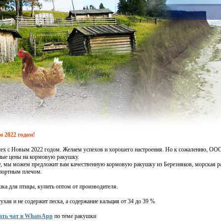
 2022 годом!
ех с Новым 2022 годом. Желаем успехов и хорошего настроения. Но к сожалению, ООО
ные цены на кормовую ракушку.
, мы можем предложит вам качественную кормовую ракушку из Березняков, морская ра
портным плечом.
ка для птицы, купить оптом от производителя.
хая и не содержит песка, а содержание кальция от 34 до 39 %
ать чат в WhatsApp
по теме ракушки