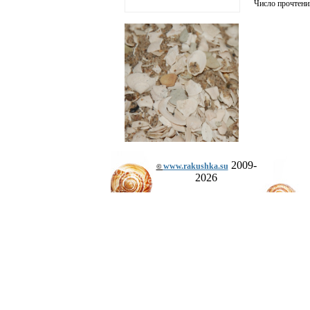
Число прочтени
2009-
www.rakushka.su
©
2026