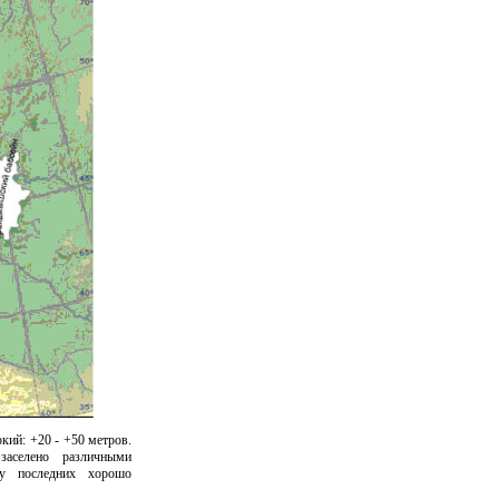
кий: +20 - +50 метров.
аселено различными
ву последних хорошо