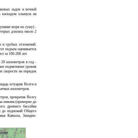
иковых льдов и вечной
а каскадом хлынула на
упание моря на сушу) -
оторых длилась около 2
в и грубых отложений.
тот подъем оценивается
л за 100-200 лет.
 20 километров в год -
ими поднятиями уровня
ые скорости на порядок
щадь эстуария Волги и
ратных километров.
етров, превратив Волгу
бы-лимана (примерно до
го древнего бассейна
ли до подножий Общего
ья Кавказа, Западно-