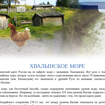
ХВАЛЫНСКОЕ МОРЕ
ической карте России вы не найдете моря с названием Хвалынское. Всё дело в том
пийское море, которое за всю историю своего существования имело около 70 наименов
лынским (или Хвалисским) его именовали в древней Руси по названию хвалиссо
 Каспии.
е море, как бессточный бассейн, сильно подвержено изменениям уровня воды, выз
и изменениями. Например, за последнюю четверть XX века уровень Каспия поднялся б
ния на берегах. Но эти колебания - ничто по сравнению с тем, что происходило ранее.
алдайского оледенения (70-11 тыс. лет назад) уровень Каспия повышался на десят