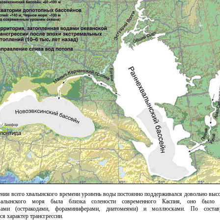
нии всего хвалынского времени уровень воды постоянно поддерживался довольно высо
валынского моря была близка солености современного Каспия, оно было з
мами (остракодами, фораминиферами, диатомеями) и моллюсками. По соста
ся характер трансгрессии.