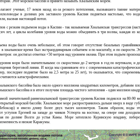
тории. Этот морской бассейн и принято называть Хвалынским морем.
лагают ученые, 17 веков назад из-за резкого потепления, вызвавшего таяние матер
рхполоводье в долинах рек заставило уровень Каспия подняться настолько, что вод
ли, вызвав настоящий потоп.
пов с резким подъемом воды в Каспии - так называемая Хвалынская трансгрессия (наст
сяч лет, а циклы колебания уровня воды можно объединить в три волны, каждая из к
ема воды было очень небольшое, об этом говорит отсутствие базальных гравийнико
в хвалынское время был экстраординарным событием и по масштабу, и по скорости. Э
метров: он достигал отметки +50 метров над уровнем океана. При этом подъем произоше
уровня моря были значительными: со скоростями до 2 метров в год по вертикали, и до
мещения береговой линии. И когда мы сравниваем его с современными катастрофическ
ер, последнее поднятие было на 2,5 метра за 25 лет), то оказывается, что современн
 считаются катастрофическими.
алынского бассейна была около одного миллиона квадратных километров, добавим пло
шского бассейна и в итоге получим площадь чистого затопления - один миллион квад
амой значительной раннехвалынской трансгрессии уровень Каспия поднялся на 80-90 м
открытый морской бассейн. Хвалынское море распространилось дальше вверх в виде гу
ебоксар) и имело длину более двух тысяч километров. Таким образом, воды это
 от уступов Ергеней на западе до чинков Устюрта на востоке, на севере они доходи
ая по долине Волги до устья Камы. Море затопляло Куринскую впадину, побереж
изменность и низкие Каракумы.