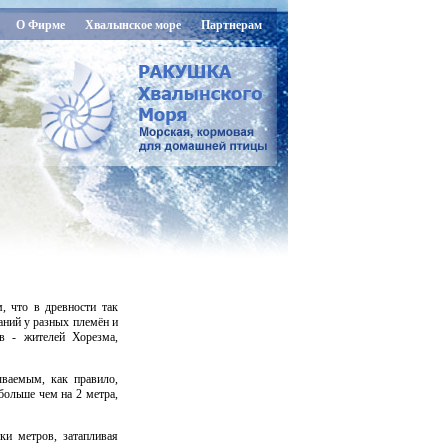
О Фирме
Хвалынское море
Партнерам
, что в древности так
аний у разных племён и
в - жителей Хорезма,
ываемым, как правило,
ольше чем на 2 метра,
ки метров, затапливая