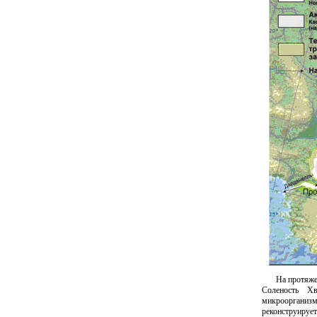
На протяже
Соленость Х
микроорганиз
реконструирует