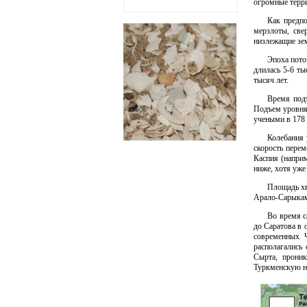
огромные терри
Как предпо
мерзлоты, све
низлежащие зем
Эпоха пото
длилась 5-6 ты
тысяч лет.
Время подъ
Подъем уровня 
учеными в 178 
Колебания 
скорость пере
Каспия (наприм
ниже, хотя уже
Площадь хв
Арало-Сарыкамы
Во время с
до Саратова в 
современных Ч
располагались
Сырта, проник
Туркменскую н