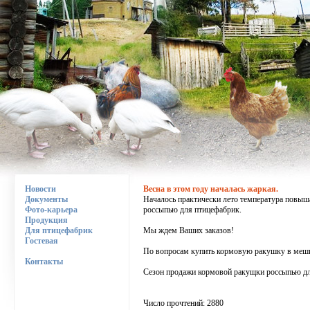
Новости
Весна в этом году началась жаркая.
Документы
Началось практически лето температура повыша
Фото-карьера
россыпью для птицефабрик.
Продукция
Для птицефабрик
Мы ждем Ваших заказов!
Гостевая
По вопросам купить кормовую ракушку в мешка
Контакты
Сезон продажи кормовой ракущки россыпью дл
Число прочтений: 2880