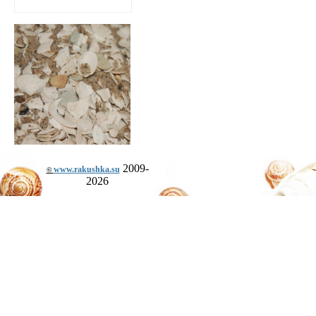
2009-
www.rakushka.su
©
2026