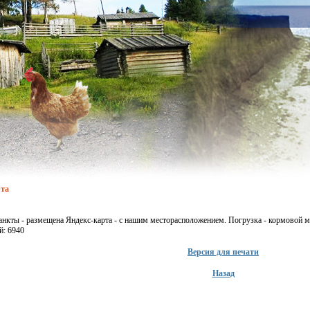
рта
анкты - размещена Яндекс-карта - с нашим месторасположением. Погрузка - кормовой м
й: 6940
Версия для печати
Назад