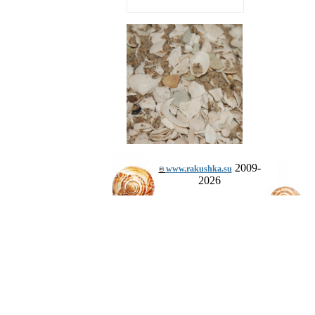
2009-
www.rakushka.su
©
2026